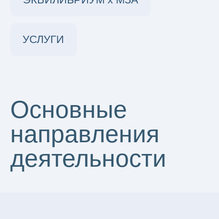
• Снижение шума и температуры
выхлопного газа
Подробнее
БАЛАНС
• Система успокоения качки
и компенсации крена
• Использование балластных вод
для управлением креном судна