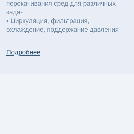
Разработка КД под вашим
децимальным номером
Перевод и оформление ЭД
02
Разработка Расчётно-
калькуляционных материалов
Оформление РКМ и расшифровки
стоимости в соответствии с пп1465
Оформление калькуляционных
материалов для пп719
03