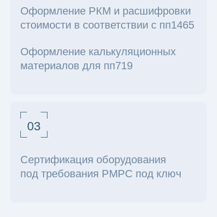
ООО «НПП ЭКВИЛИБРИУМ»
ИНН7801723861/КПП780101001
Политика конфиденциальности