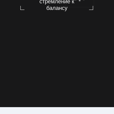
О компании
ООО «НПП Эквилибриум» — научно-
производственное предприятие,
объединяющее опыт работы с
судовым оборудованием. Мы
предлагаем высококачественное
оборудование, соответствующее
требованиям стандартов отрасли.
Наши технические решения основаны
на отечественных материалах и