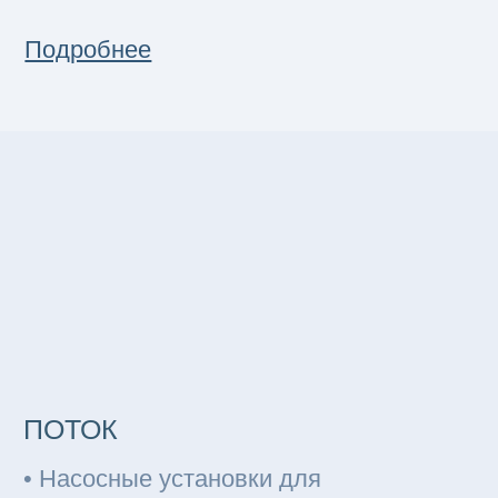
ЭКВИЛИБРИУМ х JETEX
Судовые насосы
Подробнее
Услуги
01
Разработка конструкторской
и эксплуатационной документации