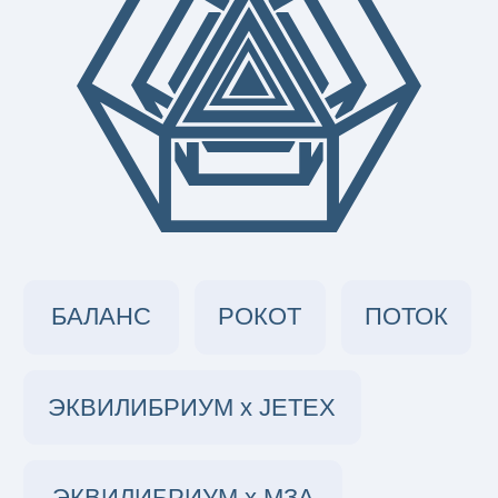
Основные
направления
деятельности
РОКОТ
• Система мокрого выхлопа